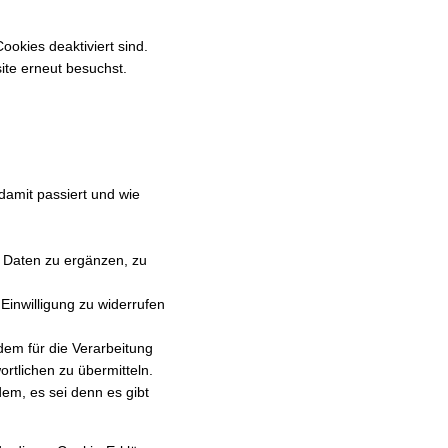
s
e
m
i
i
t
-
a
c
c
ookies deaktiviert sind.
i
a
p
s
s
ite erneut besuchst.
g
d
s
e
s
s
e
n
s
e
amit passiert und wie
 Daten zu ergänzen, zu
Einwilligung zu widerrufen
em für die Verarbeitung
rtlichen zu übermitteln.
em, es sei denn es gibt