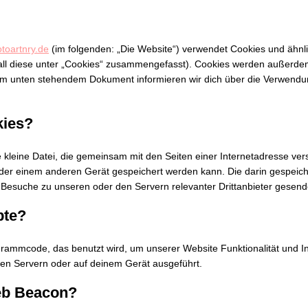
otoartnry.de
(im folgenden: „Die Website“) verwendet Cookies und ähnl
 all diese unter „Cookies“ zusammengefasst). Cookies werden außerde
n dem unten stehendem Dokument informieren wir dich über die Verwend
kies?
he kleine Datei, die gemeinsam mit den Seiten einer Internetadresse v
r einem anderen Gerät gespeichert werden kann. Die darin gespeich
Besuche zu unseren oder den Servern relevanter Drittanbieter gesend
pte?
ogrammcode, das benutzt wird, um unserer Website Funktionalität und In
ren Servern oder auf deinem Gerät ausgeführt.
Web Beacon?