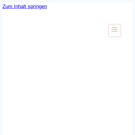
Zum Inhalt springen
Über mich
Leidenschaftliche Baby- und
Kinderfotografin aus Berlin